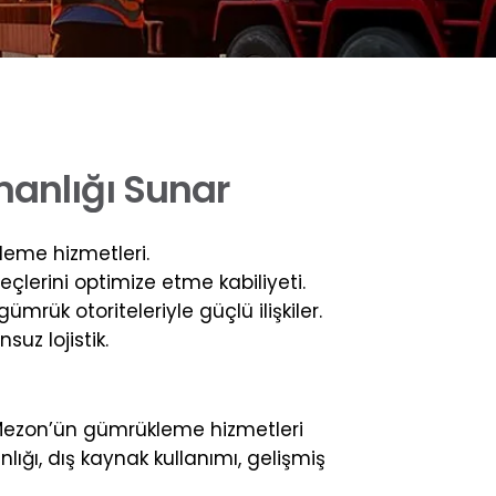
m
a
n
l
ı
ğ
ı
S
u
n
a
r
leme hizmetleri.
çlerini optimize etme kabiliyeti.
rük otoriteleriyle güçlü ilişkiler.
uz lojistik.
Mezon’ün gümrükleme hizmetleri
ığı, dış kaynak kullanımı, gelişmiş