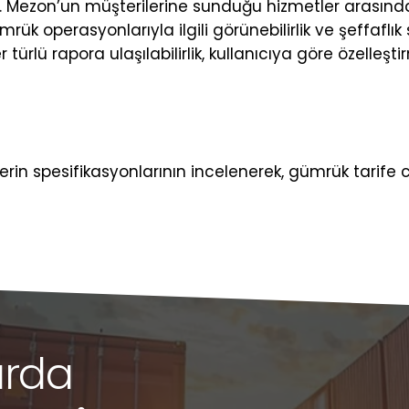
. Mezon’un müşterilerine sunduğu hizmetler arasınd
ümrük operasyonlarıyla ilgili görünebilirlik ve şeffaf
ürlü rapora ulaşılabilirlik, kullanıcıya göre özelleş
erin spesifikasyonlarının incelenerek, gümrük tarif
arda