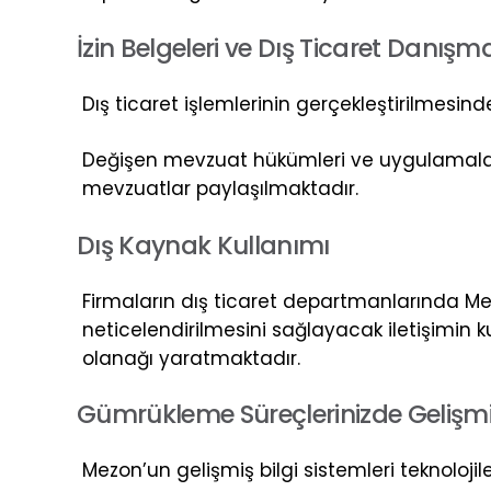
İ
z
i
n
B
e
l
g
e
l
e
r
i
v
e
D
ı
ş
T
i
c
a
r
e
t
D
a
n
ı
ş
m
Dış ticaret işlemlerinin gerçekleştirilmesind
Değişen mevzuat hükümleri ve uygulamalar hak
mevzuatlar paylaşılmaktadır.
D
ı
ş
K
a
y
n
a
k
K
u
l
l
a
n
ı
m
ı
Firmaların dış ticaret departmanlarında Mez
neticelendirilmesini sağlayacak iletişimin 
olanağı yaratmaktadır.
G
ü
m
r
ü
k
l
e
m
e
S
ü
r
e
ç
l
e
r
i
n
i
z
d
e
G
e
l
i
ş
m
Mezon’un gelişmiş bilgi sistemleri teknoloji