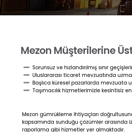
M
e
z
o
n
M
ü
ş
t
e
r
i
l
e
r
i
n
e
Ü
s
Sorunsuz ve hızlandırılmış sınır geçişl
Uluslararası ticaret mevzuatında uzmanl
Başlıca küresel pazarlarda mevzuata uyu
Taşımacılık hizmetlerimizle kesintisiz e
Mezon gümrükleme ihtiyaçları doğrultusun
kapsamında sunduğu çözümler arasında izin b
raporlama gibi hizmetler yer almaktadır.