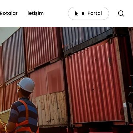
ar
Rotalar
İletişim
e
–
P
o
r
t
a
l