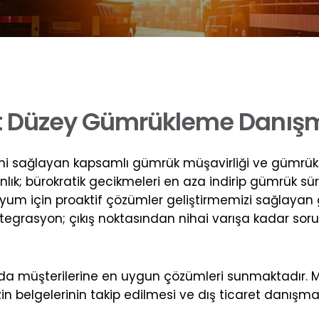
t
D
ü
z
e
y
G
ü
m
r
ü
k
l
e
m
e
D
a
n
ı
ş
erini sağlayan kapsamlı gümrük müşavirliği ve gümrük
ık; bürokratik gecikmeleri en aza indirip gümrük süre
m için proaktif çözümler geliştirmemizi sağlayan güm
ntegrasyon; çıkış noktasından nihai varışa kadar soruns
da müşterilerine en uygun çözümleri sunmaktadır. 
elgelerinin takip edilmesi ve dış ticaret danışmanl