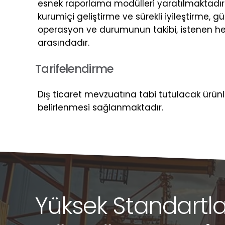
esnek raporlama modülleri yaratılmaktadır
kurumiçi geliştirme ve sürekli iyileştirme, g
operasyon ve durumunun takibi, istenen her t
arasındadır.
T
a
r
i
f
e
l
e
n
d
i
r
m
e
Dış ticaret mevzuatına tabi tutulacak ürünl
belirlenmesi sağlanmaktadır.
Yüksek Standartl