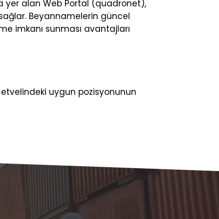
a yer alan Web Portal (quadronet),
lık sağlar. Beyannamelerin güncel
tirme imkanı sunması avantajları
e cetvelindeki uygun pozisyonunun