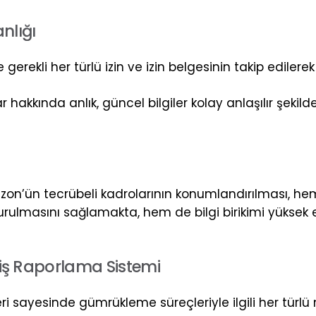
a
n
l
ı
ğ
ı
e gerekli her türlü izin ve izin belgesinin takip edile
kında anlık, güncel bilgiler kolay anlaşılır şekilde 
on’ün tecrübeli kadrolarının konumlandırılması, hem d
kurulmasını sağlamakta, hem de bilgi birikimi yüksek 
i
ş
R
a
p
o
r
l
a
m
a
S
i
s
t
e
m
i
leri sayesinde gümrükleme süreçleriyle ilgili her türl