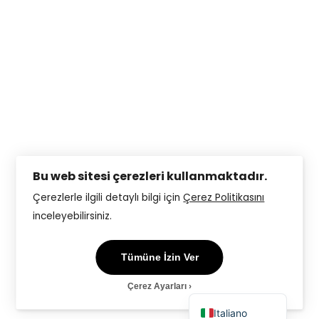
English
Deutsch
Français
Bu web sitesi çerezleri kullanmaktadır.
Español
Çerezlerle ilgili detaylı bilgi için
Çerez Politikasını
inceleyebilirsiniz.
简体中文
Українська
Tümüne İzin Ver
Русский
Çerez Ayarları
Türkçe
Italiano