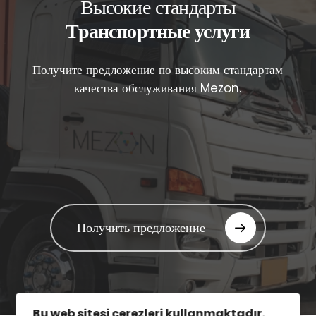
Высокие стандарты
Транспортные услуги
Получите предложение по высоким стандартам
качества обслуживания Mezon.
Получить предложение
English
Deutsch
Français
Bu web sitesi çerezleri kullanmaktadır.