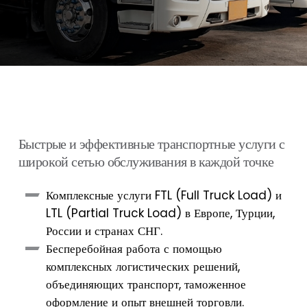
Б
ы
с
т
р
ы
е
и
э
ф
ф
е
к
т
и
в
н
ы
е
т
р
а
н
с
п
о
р
т
н
ы
е
у
с
л
у
г
и
с
ш
и
р
о
к
о
й
с
е
т
ь
ю
о
б
с
л
у
ж
и
в
а
н
и
я
в
к
а
ж
д
о
й
т
о
ч
к
е
Комплексные услуги FTL (Full Truck Load) и
LTL (Partial Truck Load) в Европе, Турции,
России и странах СНГ.
Бесперебойная работа с помощью
комплексных логистических решений,
объединяющих транспорт, таможенное
оформление и опыт внешней торговли.