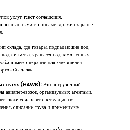
пок услуг текст соглашения,
тересованными сторонами, должен заранее
я.
ип склада, где товары, подпадающие под
онодательства, хранятся под таможенным
необходимые операции для завершения
рговой сделки.
ых путях (HAWB):
Это погрузочный
ля авиаперевозок, организуемых агентами.
т также содержит инструкции по
ачения, описание груза и применимые
о, где хранятся продукты/материалы,