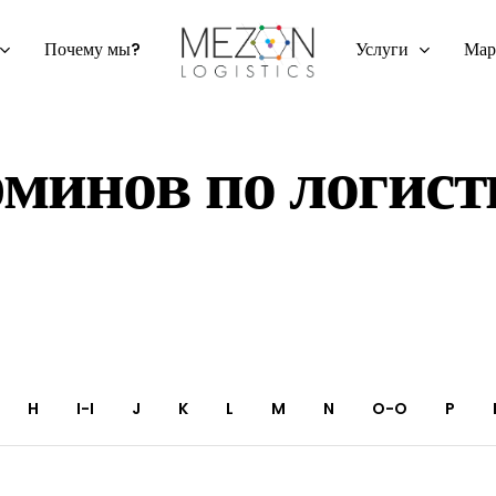
Услуги
Почему мы?
Мар
р
м
и
н
о
в
п
о
л
о
г
и
с
т
H
I-I
J
K
L
M
N
O-O
P