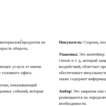
материалов/продуктов на
Покупатель:
Сторона, по
корость оборота,
Упаковка:
Это контейнер и
стекло и т. д., который з
ляющее услуги от имени
воздействий, облегчает п
е головного офиса.
обеспечивает визуальност
также содержит информац
план, показывающий
данных событий, которые
Амбар:
Это закрытая или о
размещаются на определен
необходимости.