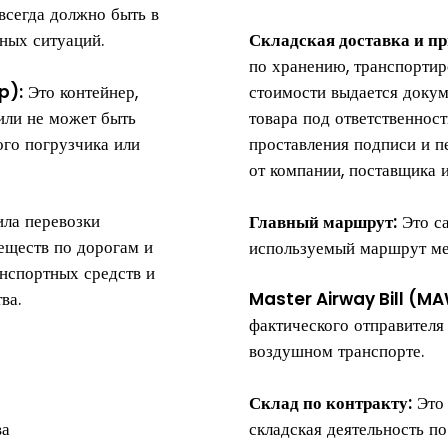
 всегда должно быть в
ных ситуаций.
Складская доставка и пр
по хранению, транспортир
p):
Это контейнер,
стоимости выдается доку
или не может быть
товара под ответственнос
ого погрузчика или
проставления подписи и п
от компании, поставщика 
ила перевозки
Главный маршрут:
Это са
еществ по дорогам и
используемый маршрут ме
нспортных средств и
ва.
Master Airway Bill (M
фактического отправителя
воздушном транспорте.
Склад по контракту:
Это 
ва
складская деятельность п