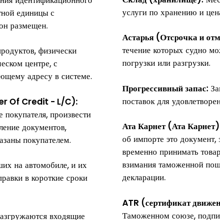
услуги по хранению и цена
тной единицы с
он размещен.
Астарья (Отсрочка и от
течение которых судно мо
родуктов, физически
погрузки или разгрузки.
еском центре, с
ющему адресу в системе.
Прогрессивный запас:
За
поставок для удовлетворен
 Of Credit - L/C):
е покупателя, произвести
Ата Карнет (Ата Карнет)
ление документов,
об импорте это документ,
азаны покупателем.
временно принимать това
взимания таможенной пош
их на автомобиле, и их
декларации.
правки в короткие сроки
ATR (сертификат движен
Таможенном союзе, подпи
разгружаются входящие