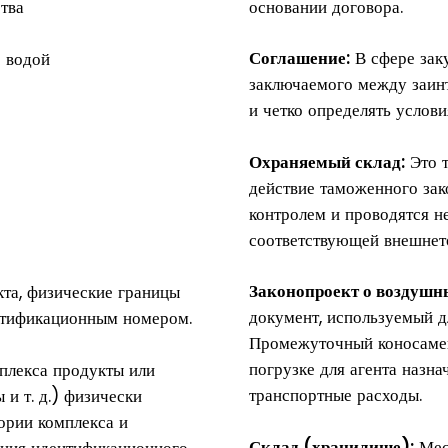
тва
основании договора.
Соглашение:
В сфере заку
с водой
заключаемого между заин
и четко определять услови
Охраняемый склад:
Это т
действие таможенного зак
контролем и проводятся 
соответствующей внешнето
Законопроект о воздушн
кта, физические границы
документ, используемый д
нтификационным номером.
Промежуточный коносамен
погрузке для агента назн
плекса продукты или
транспортные расходы.
 и т. д.) физически
ории комплекса и
Склад (хранилище):
Мест
ения идентификационного