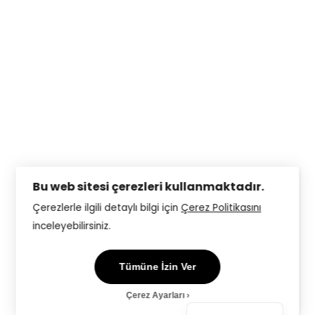
English
Deutsch
Français
Bu web sitesi çerezleri kullanmaktadır.
Italiano
Çerezlerle ilgili detaylı bilgi için
Çerez Politikasını
inceleyebilirsiniz.
简体中文
Українська
Tümüne İzin Ver
Русский
Çerez Ayarları
Türkçe